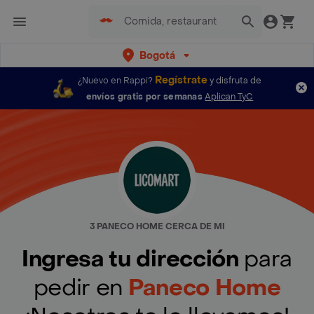
Bogotá
Regístrate
¿Nuevo en Rappi?
y disfruta de
envíos gratis por semanas
Aplican TyC
3 PANECO HOME CERCA DE MI
Ingresa tu dirección
para
pedir en
Paneco Home