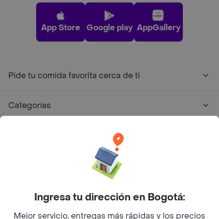
App Store
Google play
AppGallery
Pide tu comida favorita cerca de ti
Categorías
Únete a Rappi
Sobre Rappi
Facebook
Twitter
Instagram
Ingresa tu dirección en Bogotá:
Mejor servicio, entregas más rápidas y los precios
©
2026
Rappi Inc. All rights reserved.