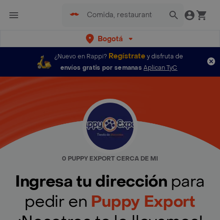
Bogotá
Regístrate
¿Nuevo en Rappi?
y disfruta de
envíos gratis por semanas
Aplican TyC
0 PUPPY EXPORT CERCA DE MI
Ingresa tu dirección
para
pedir en
Puppy Export