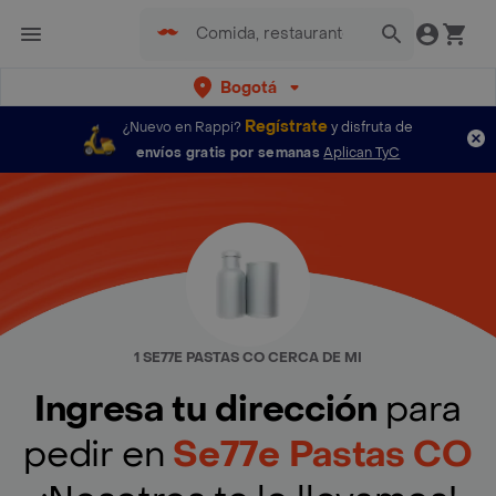
Bogotá
Regístrate
¿Nuevo en Rappi?
y disfruta de
envíos gratis por semanas
Aplican TyC
1 SE77E PASTAS CO CERCA DE MI
Ingresa tu dirección
para
pedir en
Se77e Pastas CO