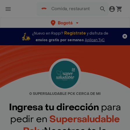
Bogotá
Regístrate
¿Nuevo en Rappi?
y disfruta de
envíos gratis por semanas
Aplican TyC
0 SUPERSALUDABLE PCK CERCA DE MI
Ingresa tu dirección
para
pedir en
Supersaludable