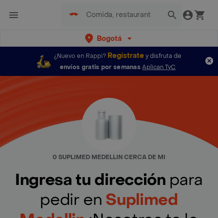
Bogotá
Regístrate
¿Nuevo en Rappi?
y disfruta de
envíos gratis por semanas
Aplican TyC
0 SUPLIMED MEDELLIN CERCA DE MI
Ingresa tu dirección
para
pedir en
Suplimed