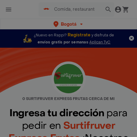
Bogotá
Regístrate
¿Nuevo en Rappi?
y disfruta de
envíos gratis por semanas
Aplican TyC
0 SURTIFRUVER EXPRESS FRUTAS CERCA DE MI
Ingresa tu dirección
para
pedir en
Surtifruver