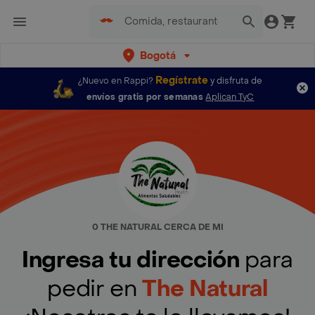
Bogotá
Regístrate
¿Nuevo en Rappi?
y disfruta de
envíos gratis por semanas
Aplican TyC
0 THE NATURAL CERCA DE MI
Ingresa tu dirección
para
pedir en
The Natural