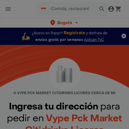
Bogotá
Regístrate
¿Nuevo en Rappi?
y disfruta de
envíos gratis por semanas
Aplican TyC
0 VYPE PCK MARKET CITIDRINKS LICORES CERCA DE MI
Ingresa tu dirección
para
pedir en
Vype Pck Market