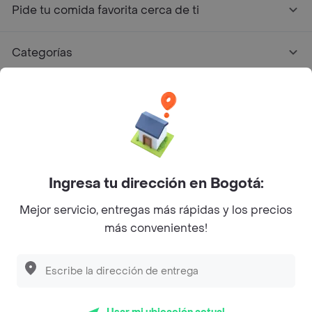
Pide tu comida favorita cerca de ti
Categorías
Únete a Rappi
Sobre Rappi
Facebook
Twitter
Instagram
Ingresa tu dirección en Bogotá:
Mejor servicio, entregas más rápidas y los precios
©
2026
Rappi Inc. All rights reserved.
más convenientes!
Descubre las
PROMOCIONES
que tenemos
para ti
Rappi S.A.S. --- NIT 900.843.898-9 --- Calle 63 # 16A-02
Bogotá D.C. --- notificacionesrappi@rappi.com