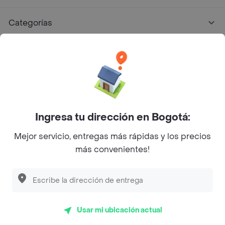
Categorías
Únete a Rappi
Sobre Rappi
Facebook
Twitter
Instagram
Ingresa tu dirección en Bogotá:
Mejor servicio, entregas más rápidas y los precios
©
2026
Rappi Inc. All rights reserved.
más convenientes!
Descubre las
PROMOCIONES
que tenemos
para ti
Rappi S.A.S. --- NIT 900.843.898-9 --- Calle 63 # 16A-02
Bogotá D.C. --- notificacionesrappi@rappi.com
Usar mi ubicación actual