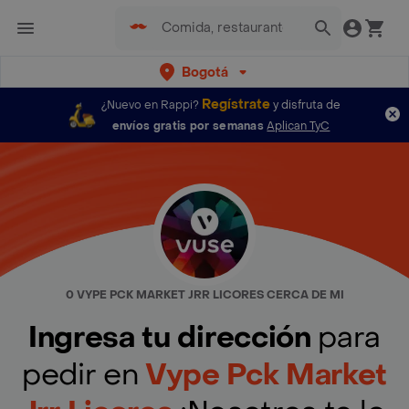
Bogotá
Regístrate
¿Nuevo en Rappi?
y disfruta de
envíos gratis por semanas
Aplican TyC
0 VYPE PCK MARKET JRR LICORES CERCA DE MI
Ingresa tu dirección
para
pedir en
Vype Pck Market