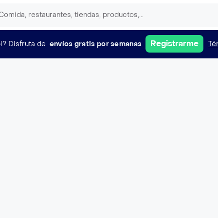
Registrarme
i?
Disfruta de
envíos gratis por semanas
Té