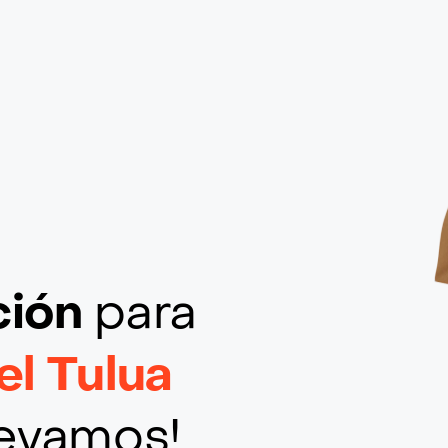
ción
para
el Tulua
llevamos!