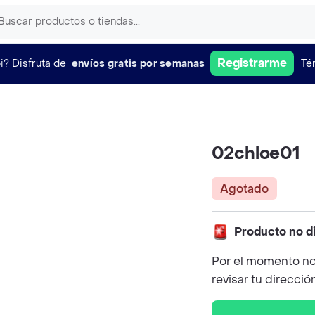
Registrarme
i?
Disfruta de
envíos gratis por semanas
Té
02chloe01
Agotado
Producto no d
Por el momento no
revisar tu direcció