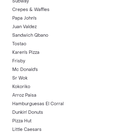
Subway
Crepes & Waffles
Papa John's
Juan Valdez
Sandwich Qbano
Tostao
Karen's Pizza
Frisby
Mc Donald's
Sr Wok
Kokoriko
Arroz Paisa
Hamburguesas El Corral
Dunkin' Donuts
Pizza Hut
Little Caesars