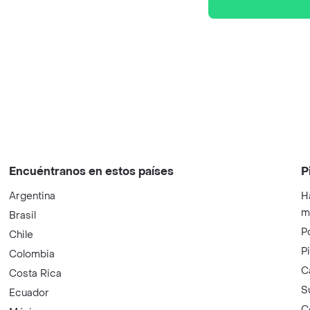
Encuéntranos en estos países
P
Argentina
H
m
Brasil
P
Chile
P
Colombia
C
Costa Rica
S
Ecuador
C