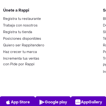
Únete a Rappi
S
Registra tu restaurante
B
Trabaja con nosotros
D
Registra tu tienda
S
Posiciones disponibles
T
Quiero ser Rappitendero
R
Haz crecer tu marca
P
Incrementa tus ventas
T
con Pide por Rappi
P
I
App Store
Play Store
AppGalle
App Store
Google play
AppGallery