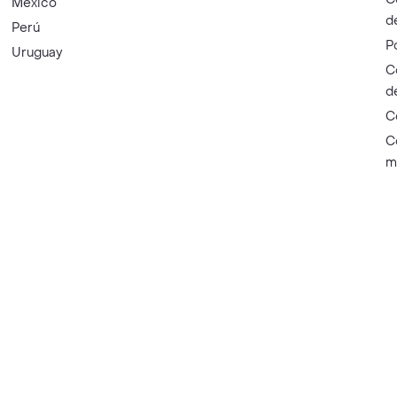
México
d
Perú
P
Uruguay
C
d
C
C
m