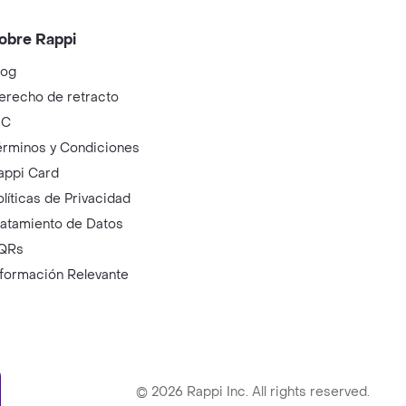
obre Rappi
log
erecho de retracto
IC
érminos y Condiciones
appi Card
olíticas de Privacidad
ratamiento de Datos
QRs
nformación Relevante
ry
©
2026
Rappi Inc. All rights reserved.