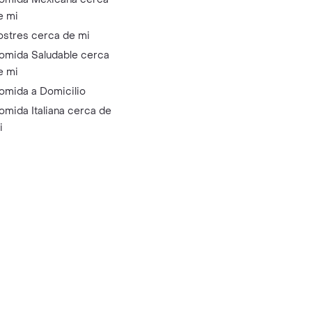
e mi
ostres cerca de mi
omida Saludable cerca
e mi
omida a Domicilio
omida Italiana cerca de
i