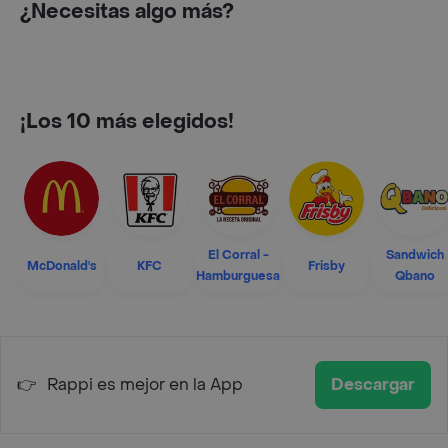
¿Necesitas algo más?
¡Los 10 más elegidos!
El Corral -
Sandwich
McDonald's
KFC
Frisby
Hamburguesa
Qbano
👉
Rappi es mejor en la App
Descargar