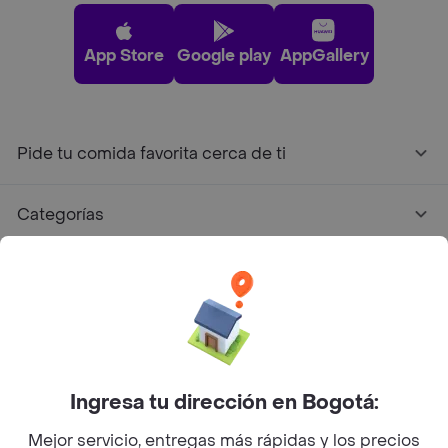
App Store
Google play
AppGallery
Pide tu comida favorita cerca de ti
Categorías
Únete a Rappi
Sobre Rappi
Facebook
Twitter
Instagram
Ingresa tu dirección en Bogotá:
Mejor servicio, entregas más rápidas y los precios
©
2026
Rappi Inc. All rights reserved.