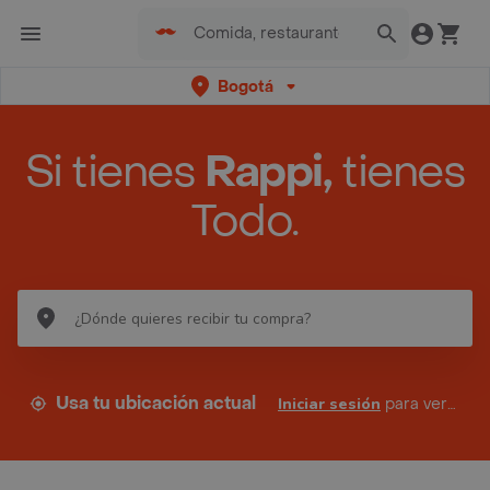
Bogotá
Si tienes
Rappi,
tienes
Todo.
Usa tu ubicación actual
Iniciar sesión
para ver tus direcciones