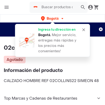
Bogotá
Regístrate
¿Nuevo en Rappi?
y disfruta de
Ingresa tu dirección en
envíos gratis por semanas
Aplican TyC
Bogotá
.
Mejor servicio,
entregas más rápidas y
los precios más
02collins22
convenientes!
Agotado
Información del producto
CALZADO HOMBRE REF 02COLLINS22 SIMEON 48
Top Marcas y Cadenas de Restaurantes