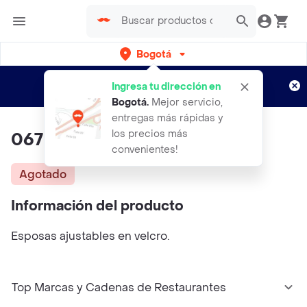
Bogotá
Regístrate
¿Nuevo en Rappi?
y disfruta de
Ingresa tu dirección en
envíos gratis por semanas
Aplican TyC
Bogotá
.
Mejor servicio,
entregas más rápidas y
los precios más
067 Esposas Ajustables
convenientes!
Agotado
Información del producto
Esposas ajustables en velcro.
Top Marcas y Cadenas de Restaurantes