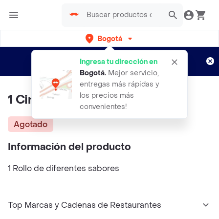
Bogotá
Regístrate
¿Nuevo en Rappi?
y disfruta de
Ingresa tu dirección en
envíos gratis por semanas
Aplican TyC
Bogotá
.
Mejor servicio,
entregas más rápidas y
los precios más
1 Cinnamon Rolls
convenientes!
Agotado
Información del producto
1 Rollo de diferentes sabores
Top Marcas y Cadenas de Restaurantes