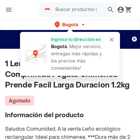
Bogotá
Regístrate
¿Nuevo en Rappi?
y disfruta de
Ingresa tu dirección en
envíos gratis por semanas
Aplican TyC
Bogotá
.
Mejor servicio,
entregas más rápidas y
los precios más
1 Leño Ecologico Madera
convenientes!
Comprimida Fogata Chimenea
Prende Facil Larga Duracion 1.2kg
Agotado
Información del producto
Saludos Comunidad, A la venta Leño ecológico
rectangular. Ideal para chimenea. ***Dura más de 2