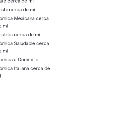
afé cerca de mi
ushi cerca de mi
omida Mexicana cerca
e mi
ostres cerca de mi
omida Saludable cerca
e mi
omida a Domicilio
omida Italiana cerca de
i