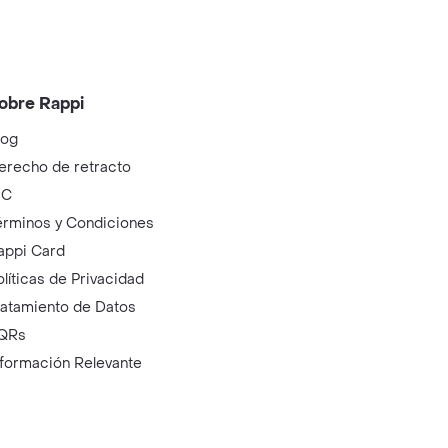
obre Rappi
log
erecho de retracto
IC
érminos y Condiciones
appi Card
olíticas de Privacidad
ratamiento de Datos
QRs
nformación Relevante