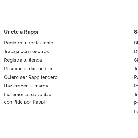
Únete a Rappi
S
Registra tu restaurante
B
Trabaja con nosotros
D
Registra tu tienda
S
Posiciones disponibles
T
Quiero ser Rappitendero
R
Haz crecer tu marca
P
Incrementa tus ventas
T
con Pide por Rappi
P
I