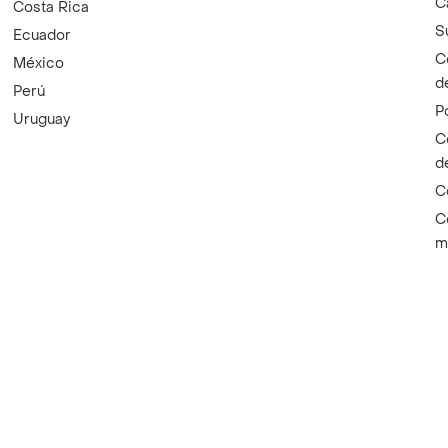
C
Costa Rica
S
Ecuador
C
México
d
Perú
P
Uruguay
C
d
C
C
m