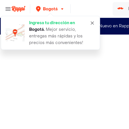
Bogotá
Ingresa tu dirección en
¿Nuevo en Rapp
Bogotá
.
Mejor servicio,
entregas más rápidas y los
precios más convenientes!
Rappi
1 moneda john wick keanu reeves adj