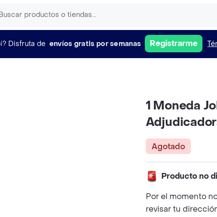
Registrarme
i?
Disfruta de
envíos gratis por semanas
Té
1 Moneda J
Adjudicador
Agotado
Producto no d
Por el momento no
revisar tu direcció