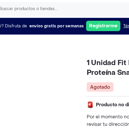
Registrarme
i?
Disfruta de
envíos gratis por semanas
Té
1 Unidad Fit
Proteína Sna
Agotado
Producto no d
Por el momento no
revisar tu direcció