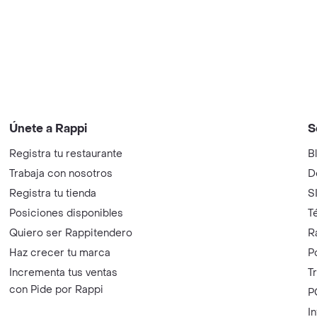
Únete a Rappi
S
Registra tu restaurante
B
Trabaja con nosotros
D
Registra tu tienda
S
Posiciones disponibles
T
Quiero ser Rappitendero
R
Haz crecer tu marca
P
Incrementa tus ventas
T
con Pide por Rappi
P
I