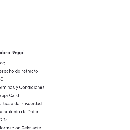
obre Rappi
log
erecho de retracto
IC
érminos y Condiciones
appi Card
olíticas de Privacidad
ratamiento de Datos
QRs
nformación Relevante