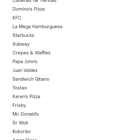
Cadenas de Tiendas
Domino's Pizza
KFC
La Mega Hamburguesa
Starbucks
Subway
Crepes & Waffles
Papa John's
Juan Valdez
Sandwich Qbano
Tostao
Karen's Pizza
Frisby
Mc Donald's
Sr Wok
Kokoriko