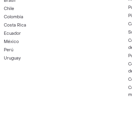
Brasil
P
Chile
P
Colombia
C
Costa Rica
S
Ecuador
C
México
d
Perú
P
Uruguay
C
d
C
C
m