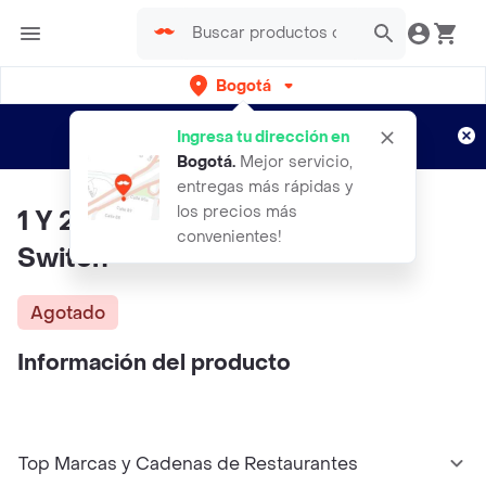
Bogotá
Regístrate
¿Nuevo en Rappi?
y disfruta de
Ingresa tu dirección en
envíos gratis por semanas
Aplican TyC
Bogotá
.
Mejor servicio,
entregas más rápidas y
los precios más
1 Y 2 Switch - Juego Nintendo
convenientes!
Switch
Agotado
Información del producto
Top Marcas y Cadenas de Restaurantes