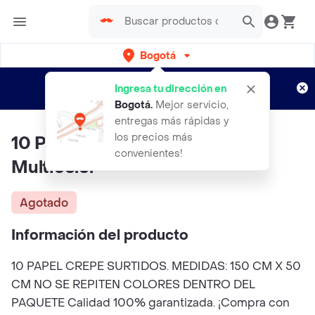
Bogotá
Regístrate
¿Nuevo en Rappi?
y disfruta de
Ingresa tu dirección en
envíos gratis por semanas
Aplican TyC
Bogotá
.
Mejor servicio,
entregas más rápidas y
los precios más
10 Papel Crepe Surtidos,
convenientes!
Multicolor
Agotado
Información del producto
10 PAPEL CREPE SURTIDOS. MEDIDAS: 150 CM X 50
CM NO SE REPITEN COLORES DENTRO DEL
PAQUETE Calidad 100% garantizada. ¡Compra con