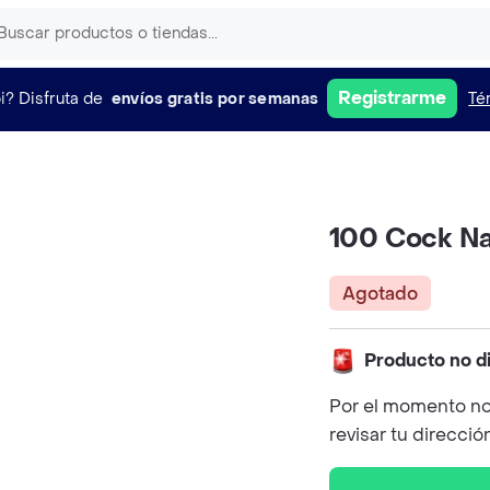
Registrarme
i?
Disfruta de
envíos gratis por semanas
Té
100 Cock N
Agotado
Producto no d
Por el momento no
revisar tu direcció