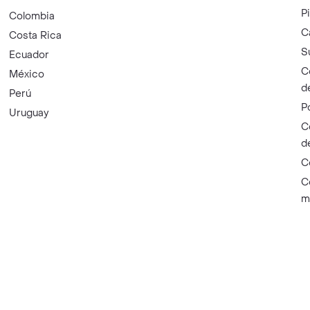
P
Colombia
C
Costa Rica
S
Ecuador
C
México
d
Perú
P
Uruguay
C
d
C
C
m