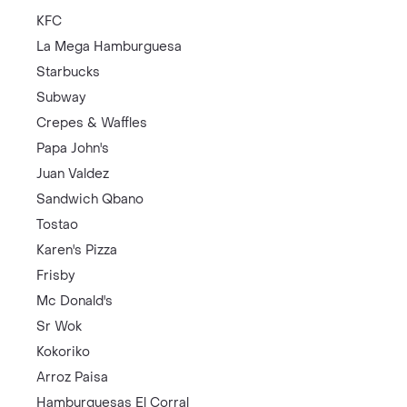
KFC
La Mega Hamburguesa
Starbucks
Subway
Crepes & Waffles
Papa John's
Juan Valdez
Sandwich Qbano
Tostao
Karen's Pizza
Frisby
Mc Donald's
Sr Wok
Kokoriko
Arroz Paisa
Hamburguesas El Corral