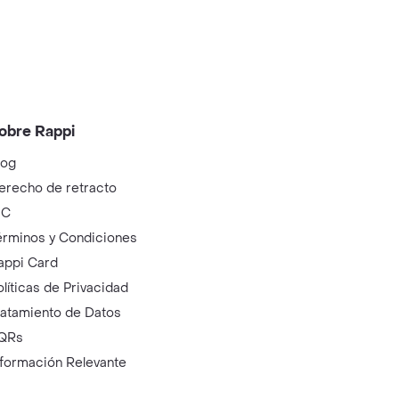
obre Rappi
log
erecho de retracto
IC
érminos y Condiciones
appi Card
olíticas de Privacidad
ratamiento de Datos
QRs
nformación Relevante