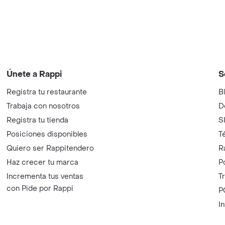
Únete a Rappi
S
Registra tu restaurante
B
Trabaja con nosotros
D
Registra tu tienda
S
Posiciones disponibles
T
Quiero ser Rappitendero
R
Haz crecer tu marca
P
Incrementa tus ventas
T
con Pide por Rappi
P
I