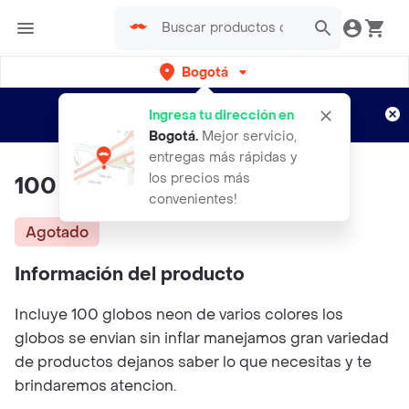
Bogotá
Regístrate
¿Nuevo en Rappi?
y disfruta de
Ingresa tu dirección en
envíos gratis por semanas
Aplican TyC
Bogotá
.
Mejor servicio,
entregas más rápidas y
los precios más
100 Globos Neon R12
convenientes!
Agotado
Información del producto
Incluye 100 globos neon de varios colores los
globos se envian sin inflar manejamos gran variedad
de productos dejanos saber lo que necesitas y te
brindaremos atencion.