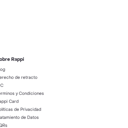
obre Rappi
log
erecho de retracto
IC
érminos y Condiciones
appi Card
olíticas de Privacidad
ratamiento de Datos
QRs