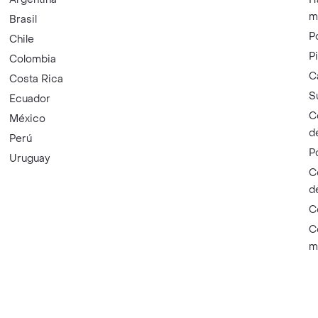
m
Brasil
P
Chile
P
Colombia
C
Costa Rica
S
Ecuador
C
México
d
Perú
P
Uruguay
C
d
C
C
m