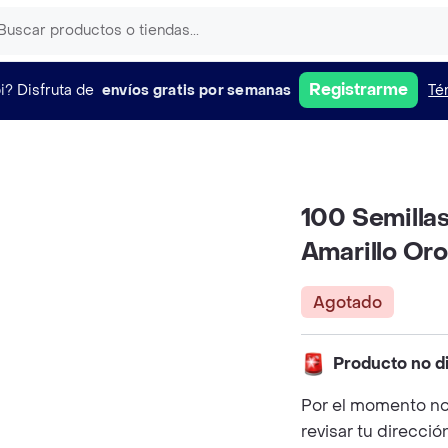
Registrarme
i?
Disfruta de
envíos gratis por semanas
Té
100 Semilla
Amarillo Oro
Agotado
Producto no d
Por el momento no
revisar tu direcció