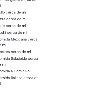
i
ollo cerca de mi
izza cerca de mi
afé cerca de mi
ushi cerca de mi
omida Mexicana cerca
e mi
ostres cerca de mi
omida Saludable cerca
e mi
omida a Domicilio
omida Italiana cerca de
i