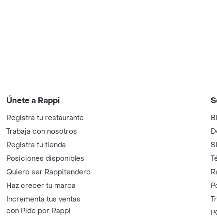
Únete a Rappi
S
Registra tu restaurante
B
Trabaja con nosotros
D
Registra tu tienda
S
Posiciones disponibles
T
Quiero ser Rappitendero
R
Haz crecer tu marca
P
Incrementa tus ventas
T
con Pide por Rappi
P