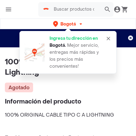
Bogotá
Regístrate
¿Nuevo en Rappi?
y disfruta de
Ingresa tu dirección en
envíos gratis por semanas
Aplican TyC
Bogotá
.
Mejor servicio,
entregas más rápidas y
los precios más
100% Original Cable Tipo C A
convenientes!
Lightning
Agotado
Información del producto
100% ORIGINAL CABLE TIPO C A LIGHTNING