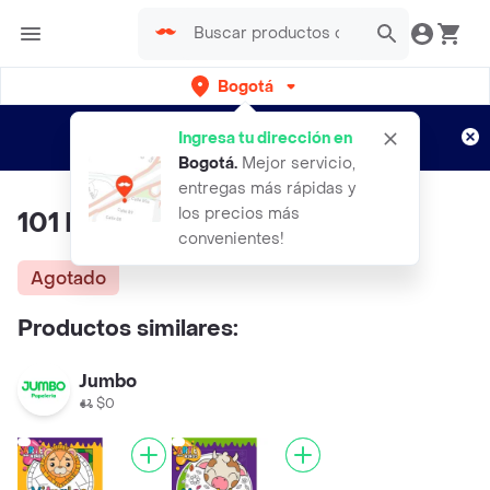
Bogotá
Regístrate
¿Nuevo en Rappi?
y disfruta de
Ingresa tu dirección en
envíos gratis por semanas
Aplican TyC
Bogotá
.
Mejor servicio,
entregas más rápidas y
los precios más
101 Dinosaurios - Vv AA
convenientes!
Agotado
Productos similares:
Jumbo
$0