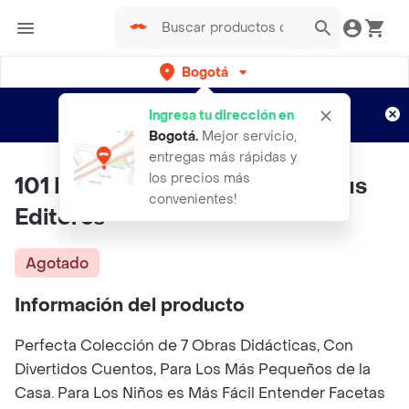
Bogotá
Regístrate
¿Nuevo en Rappi?
y disfruta de
Ingresa tu dirección en
envíos gratis por semanas
Aplican TyC
Bogotá
.
Mejor servicio,
entregas más rápidas y
los precios más
101 Historias Encantadas - Lexus
convenientes!
Editores
Agotado
Información del producto
Perfecta Colección de 7 Obras Didácticas, Con
Divertidos Cuentos, Para Los Más Pequeños de la
Casa. Para Los Niños es Más Fácil Entender Facetas