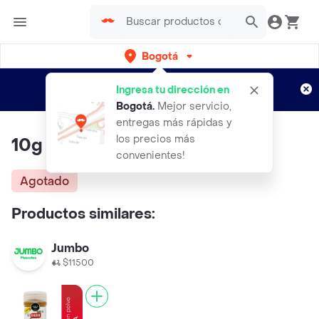
Bogotá
Regístrate
¿Nuevo en Rappi?
y disfruta de
Ingresa tu dirección en
envíos gratis por semanas
Aplican TyC
Bogotá
.
Mejor servicio,
entregas más rápidas y
los precios más
10g Curry
convenientes!
Agotado
Productos similares:
Jumbo
$11500