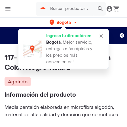
Bogotá
Regístrate
¿Nuevo en Rappi?
y disfruta de
Ingresa tu dirección en
envíos gratis por semanas
Aplican TyC
Bogotá
.
Mejor servicio,
entregas más rápidas y
los precios más
117- Media Pantalón En Algodón
convenientes!
Color: Negro Talla: L
Agotado
Información del producto
Media pantalón elaborada en microfibra algodón,
material de alta calidad y duración que no motosea