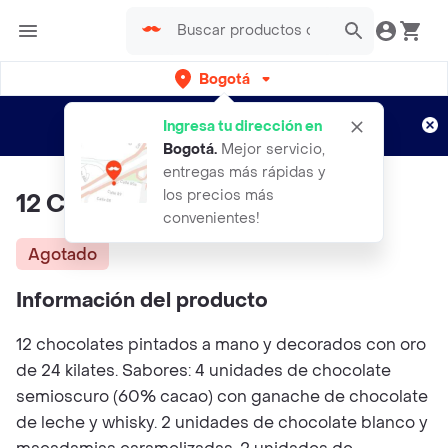
Bogotá
Regístrate
¿Nuevo en Rappi?
y disfruta de
Ingresa tu dirección en
envíos gratis por semanas
Aplican TyC
Bogotá
.
Mejor servicio,
entregas más rápidas y
los precios más
12 Chocolates Gemas Lunares
convenientes!
Agotado
Información del producto
12 chocolates pintados a mano y decorados con oro
de 24 kilates. Sabores: 4 unidades de chocolate
semioscuro (60% cacao) con ganache de chocolate
de leche y whisky. 2 unidades de chocolate blanco y