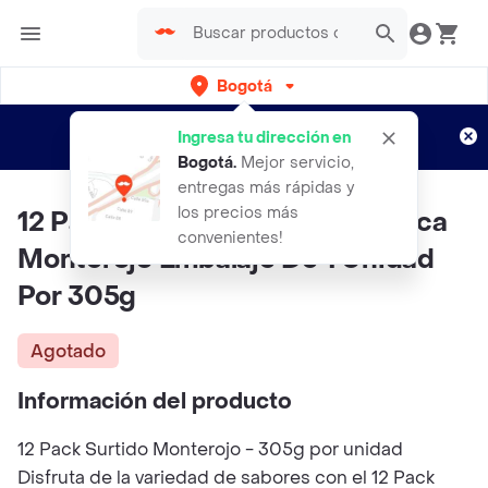
Bogotá
Regístrate
¿Nuevo en Rappi?
y disfruta de
Ingresa tu dirección en
envíos gratis por semanas
Aplican TyC
Bogotá
.
Mejor servicio,
entregas más rápidas y
los precios más
12 Pack Surtido Monterojo Marca
convenientes!
Monterojo Embalaje De 1 Unidad
Por 305g
Agotado
Información del producto
12 Pack Surtido Monterojo - 305g por unidad
Disfruta de la variedad de sabores con el 12 Pack