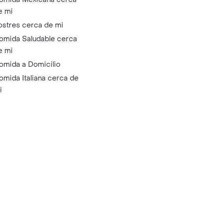
e mi
ostres cerca de mi
omida Saludable cerca
e mi
omida a Domicilio
omida Italiana cerca de
i