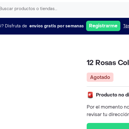
Registrarme
i?
Disfruta de
envíos gratis por semanas
Té
12 Rosas Co
Agotado
Producto no d
Por el momento no
revisar tu direcció