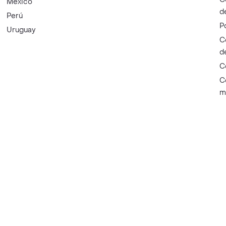
México
d
Perú
P
Uruguay
C
d
C
C
m