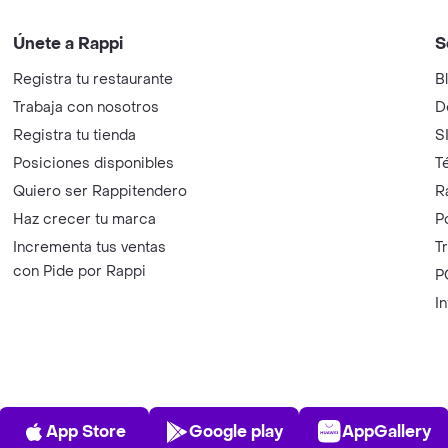
Únete a Rappi
S
Registra tu restaurante
B
Trabaja con nosotros
D
Registra tu tienda
S
Posiciones disponibles
T
Quiero ser Rappitendero
R
Haz crecer tu marca
P
Incrementa tus ventas
T
con Pide por Rappi
P
I
App Store
Play Store
AppGalle
App Store
Google play
AppGallery