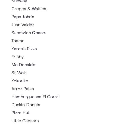
Subway
Crepes & Waffles
Papa John's
Juan Valdez
Sandwich Qbano
Tostao
Karen's Pizza
Frisby
Mc Donald's
Sr Wok
Kokoriko
Arroz Paisa
Hamburguesas El Corral
Dunkin' Donuts
Pizza Hut
Little Caesars