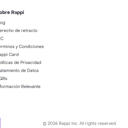
obre Rappi
log
erecho de retracto
IC
érminos y Condiciones
appi Card
olíticas de Privacidad
ratamiento de Datos
QRs
nformación Relevante
ry
©
2026
Rappi Inc. All rights reserved.