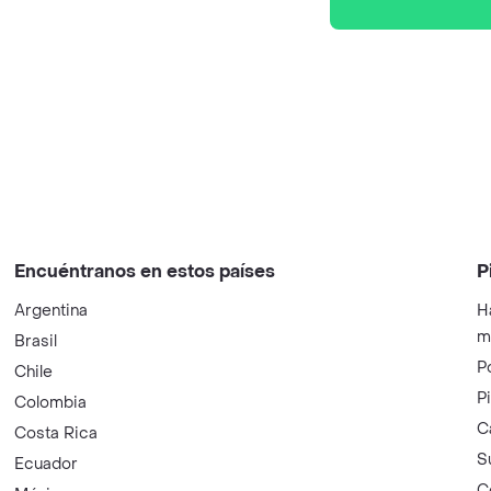
Encuéntranos en estos países
P
Argentina
H
m
Brasil
P
Chile
P
Colombia
C
Costa Rica
S
Ecuador
C