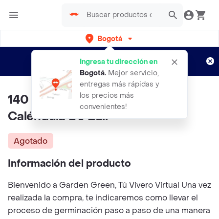
Bogotá
Regístrate
¿Nuevo en Rappi?
y disfruta de
Ingresa tu dirección en
envíos gratis por semanas
Aplican TyC
Bogotá
.
Mejor servicio,
entregas más rápidas y
los precios más
140 Semillas Orgánicas De Flor
convenientes!
Caléndula De Ball
Agotado
Información del producto
Bienvenido a Garden Green, Tú Vivero Virtual Una vez
realizada la compra, te indicaremos como llevar el
proceso de germinación paso a paso de una manera