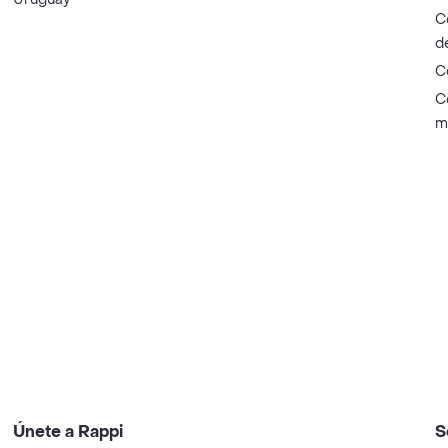
C
d
C
C
m
Únete a Rappi
S