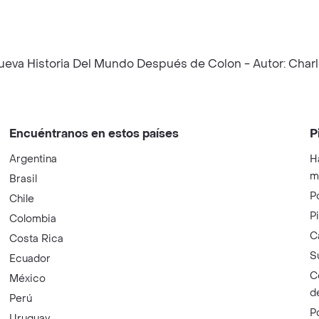
Nueva Historia Del Mundo Después de Colon - Autor: Charle
Encuéntranos en estos países
P
Argentina
H
m
Brasil
P
Chile
P
Colombia
C
Costa Rica
S
Ecuador
C
México
d
Perú
P
Uruguay