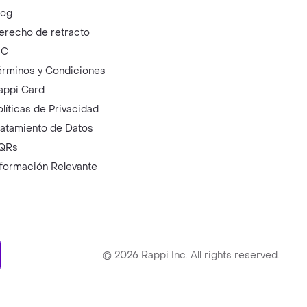
log
erecho de retracto
IC
érminos y Condiciones
appi Card
olíticas de Privacidad
ratamiento de Datos
QRs
nformación Relevante
ry
©
2026
Rappi Inc. All rights reserved.