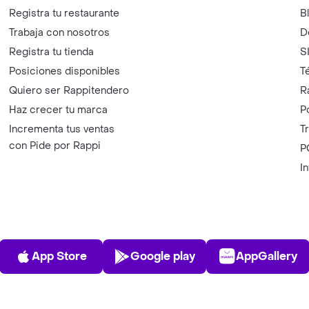
Registra tu restaurante
B
Trabaja con nosotros
D
Registra tu tienda
S
Posiciones disponibles
T
Quiero ser Rappitendero
R
Haz crecer tu marca
P
Incrementa tus ventas
T
con Pide por Rappi
P
I
App Store
Play Store
AppGalle
App Store
Google play
AppGallery