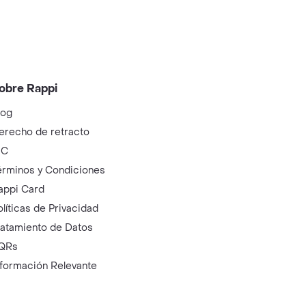
obre Rappi
log
erecho de retracto
IC
érminos y Condiciones
appi Card
olíticas de Privacidad
ratamiento de Datos
QRs
nformación Relevante