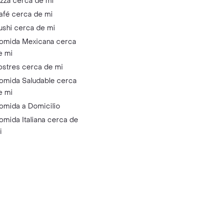
izza cerca de mi
afé cerca de mi
ushi cerca de mi
omida Mexicana cerca
e mi
ostres cerca de mi
omida Saludable cerca
e mi
omida a Domicilio
omida Italiana cerca de
i