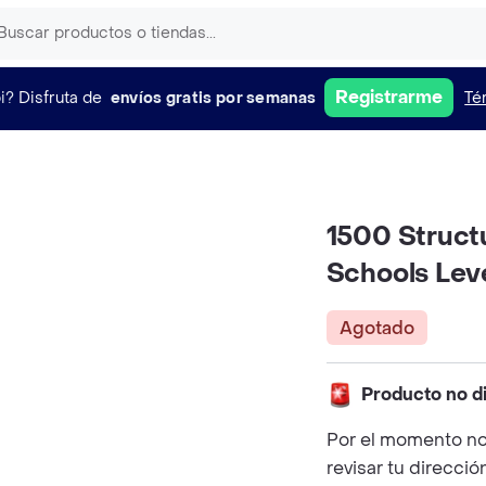
Registrarme
i?
Disfruta de
envíos gratis por semanas
Té
1500 Structu
Schools Leve
Agotado
Producto no d
Por el momento no
revisar tu direcció