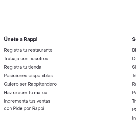
Únete a Rappi
S
Registra tu restaurante
B
Trabaja con nosotros
D
Registra tu tienda
S
Posiciones disponibles
T
Quiero ser Rappitendero
R
Haz crecer tu marca
P
Incrementa tus ventas
T
con Pide por Rappi
P
I