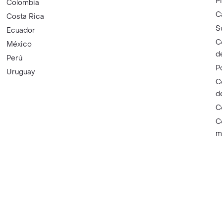
P
Colombia
C
Costa Rica
S
Ecuador
C
México
d
Perú
P
Uruguay
C
d
C
C
m