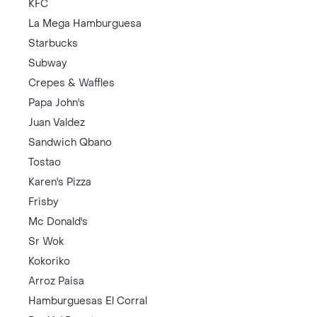
KFC
La Mega Hamburguesa
Starbucks
Subway
Crepes & Waffles
Papa John's
Juan Valdez
Sandwich Qbano
Tostao
Karen's Pizza
Frisby
Mc Donald's
Sr Wok
Kokoriko
Arroz Paisa
Hamburguesas El Corral