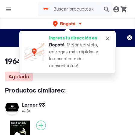
Bogotá
Regístrate
¿Nuevo en Rappi?
y disfruta de
Ingresa tu dirección en
envíos gratis por semanas
Aplican TyC
Bogotá
.
Mejor servicio,
entregas más rápidas y
los precios más
1964
convenientes!
Agotado
Productos similares:
Lerner 93
$0