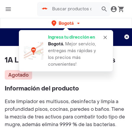
Bogotá
Regístrate
¿Nuevo en Rappi?
y disfruta de
Ingresa tu dirección en
envíos gratis por semanas
Aplican TyC
Bogotá
.
Mejor servicio,
entregas más rápidas y
los precios más
1A Limpiapisos Multiusos Citrus
convenientes!
Agotado
Información del producto
Este limpiador es multiusos, desinfecta y limpia a
profundidad pisos, cocinas, paredes o baños. Tiene
la mezcla de tres activos para combatir todo tipo de
mugre, además elimina 99.99 % de las bacterias.