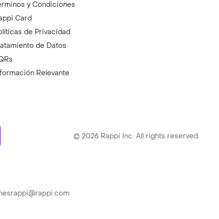
érminos y Condiciones
appi Card
olíticas de Privacidad
ratamiento de Datos
QRs
nformación Relevante
ry
©
2026
Rappi Inc. All rights reserved.
ionesrappi@rappi.com