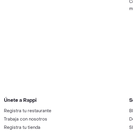
C
m
Únete a Rappi
S
Registra tu restaurante
B
Trabaja con nosotros
D
Registra tu tienda
S