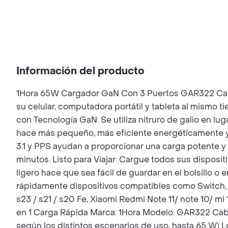
Información del producto
1Hora 65W Cargador GaN Con 3 Puertos GAR322 Carga 
su celular, computadora portátil y tableta al mismo
con Tecnología GaN: Se utiliza nitruro de galio en luga
hace más pequeño, más eficiente energéticamente y m
3.1 y PPS ayudan a proporcionar una carga potente y
minutos. Listo para Viajar: Cargue todos sus disposi
ligero hace que sea fácil de guardar en el bolsillo o 
rápidamente dispositivos compatibles como Switch, iPh
s23 / s21 / s20 Fe, Xiaomi Redmi Note 11/ note 10/ m
en 1 Carga Rápida Marca: 1Hora Modelo: GAR322 Cabl
según los distintos escenarios de uso, hasta 65 W) 