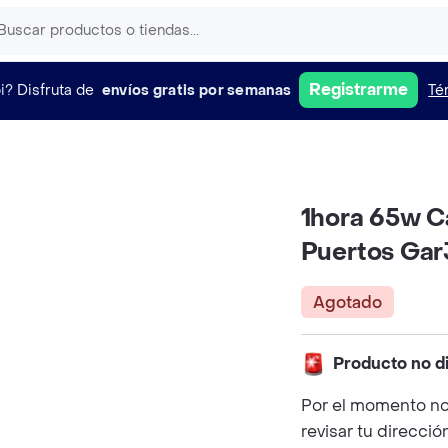
Registrarme
i?
Disfruta de
envíos gratis por semanas
Té
1hora 65w C
Puertos Gar
Agotado
Producto no d
Por el momento no
revisar tu direcció