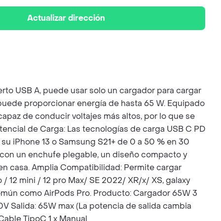
Actualizar dirección
rto USB A, puede usar solo un cargador para cargar
, puede proporcionar energía de hasta 65 W. Equipado
y capaz de conducir voltajes más altos, por lo que se
otencial de Carga: Las tecnologías de carga USB C PD
ue su iPhone 13 o Samsung S21+ de 0 a 50 % en 30
l, con un enchufe plegable, un diseño compacto y
 o en casa. Amplia Compatibilidad: Permite cargar
 / 12 mini / 12 pro Max/ SE 2022/ XR/x/ XS, galaxy
a común como AirPods Pro. Producto: Cargador 65W 3
0V Salida: 65W max (La potencia de salida cambia
Cable TipoC 1 x Manual