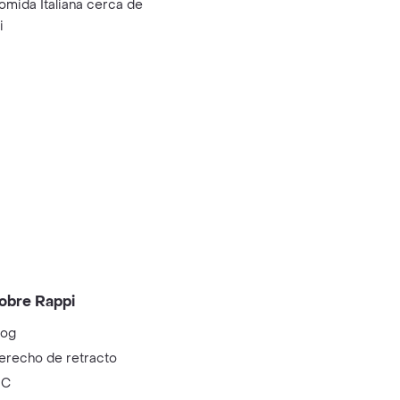
omida Italiana cerca de
i
obre Rappi
log
erecho de retracto
IC