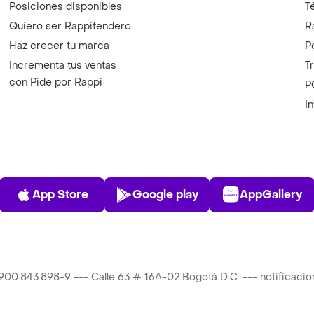
Posiciones disponibles
T
Quiero ser Rappitendero
R
Haz crecer tu marca
P
Incrementa tus ventas
T
con Pide por Rappi
P
I
App Store
Play Store
AppGalle
App Store
Google play
AppGallery
T 900.843.898-9 --- Calle 63 # 16A-02 Bogotá D.C. --- notificac