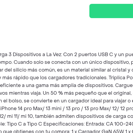
3 Dispositivos a La Vez: Con 2 puertos USB C y un pue
 tiempo. Cuando solo se conecta con un único dispositivo
r del silicio más común, es un material similar al cristal 
ás rápido que los cargadores tradicionales. Triplica P
 eficiente a una gama más amplia de dispositivos. Carg
tivos mientras viaja. Un 50 % más pequeño que el origina
en el bolso, se convierte en un cargador ideal para viajar
one 14 pro Max/ 13 mini / 13 pro / 13 pro Max/ 12/ 12 pro
i 12/ mi 11/ mi 10, también admiten dispositivos de carg
e: Tipo C a Tipo C Especificaciones: Entrada: CA 100-24
Lo que obtienes con tu compra: 1 x Cargador GaN 65W 1 x 