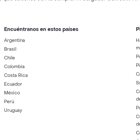
Encuéntranos en estos países
P
Argentina
H
m
Brasil
P
Chile
P
Colombia
C
Costa Rica
S
Ecuador
C
México
d
Perú
P
Uruguay
C
d
C