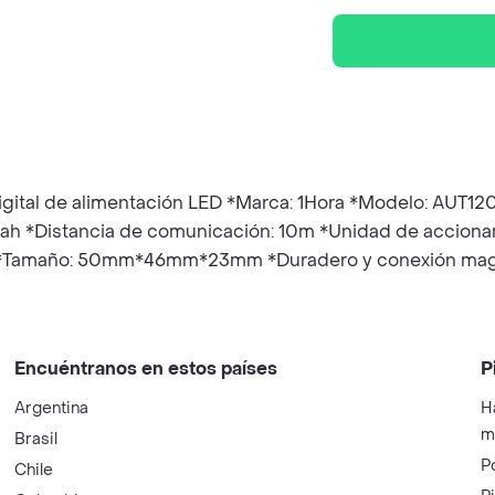
tal de alimentación LED *Marca: 1Hora *Modelo: AUT120 *
mah *Distancia de comunicación: 10m *Unidad de acciona
.5H *Tamaño: 50mm*46mm*23mm *Duradero y conexión magn
Encuéntranos en estos países
P
Argentina
H
m
Brasil
P
Chile