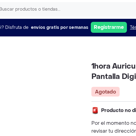
Registrarme
i?
Disfruta de
envíos gratis por semanas
Té
1hora Auricu
Pantalla Dig
Agotado
Producto no d
Por el momento no
revisar tu direcció