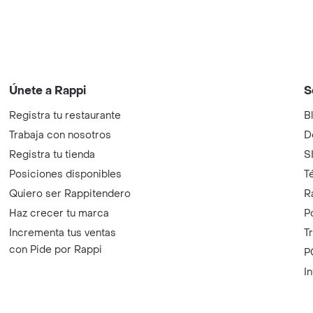
Únete a Rappi
S
Registra tu restaurante
B
Trabaja con nosotros
D
Registra tu tienda
S
Posiciones disponibles
T
Quiero ser Rappitendero
R
Haz crecer tu marca
P
Incrementa tus ventas
T
con Pide por Rappi
P
I