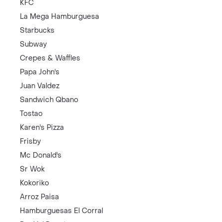
KFC
La Mega Hamburguesa
Starbucks
Subway
Crepes & Waffles
Papa John's
Juan Valdez
Sandwich Qbano
Tostao
Karen's Pizza
Frisby
Mc Donald's
Sr Wok
Kokoriko
Arroz Paisa
Hamburguesas El Corral