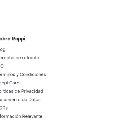
obre Rappi
log
erecho de retracto
IC
érminos y Condiciones
appi Card
olíticas de Privacidad
ratamiento de Datos
QRs
nformación Relevante