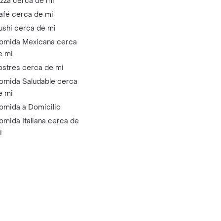
izza cerca de mi
afé cerca de mi
ushi cerca de mi
omida Mexicana cerca
e mi
ostres cerca de mi
omida Saludable cerca
e mi
omida a Domicilio
omida Italiana cerca de
i