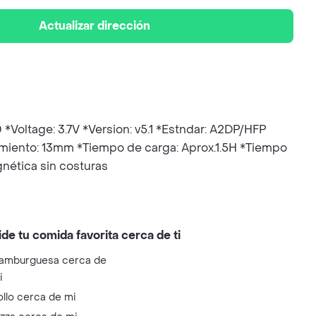
Actualizar dirección
Voltage: 3.7V *Version: v5.1 *Estndar: A2DP/HFP
miento: 13mm *Tiempo de carga: Aprox.1.5H *Tiempo
ética sin costuras
ide tu comida favorita cerca de ti
amburguesa cerca de
i
ollo cerca de mi