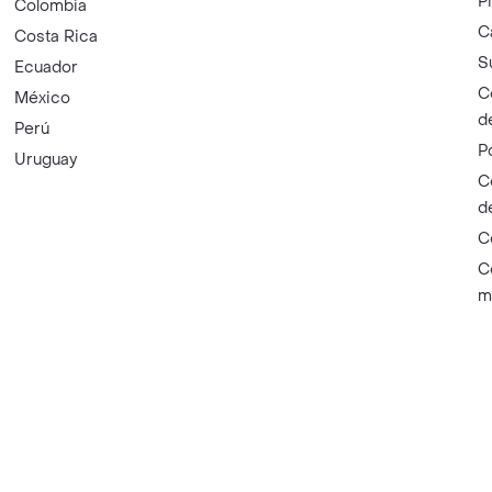
P
Colombia
C
Costa Rica
S
Ecuador
C
México
d
Perú
P
Uruguay
C
d
C
C
m