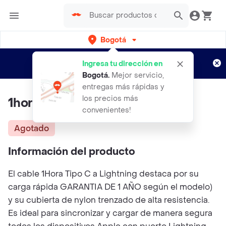
Bogotá
Regístrate
¿Nuevo en Rappi?
y disfruta de
Ingresa tu dirección en
envíos gratis por semanas
Aplican TyC
Bogotá
.
Mejor servicio,
entregas más rápidas y
los precios más
1hora Cable C Lightning Iph
convenientes!
Agotado
Información del producto
El cable 1Hora Tipo C a Lightning destaca por su
carga rápida GARANTIA DE 1 AÑO según el modelo)
y su cubierta de nylon trenzado de alta resistencia.
Es ideal para sincronizar y cargar de manera segura