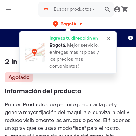
Bogotá
Regístrate
¿Nuevo en Rappi?
y disfruta de
Ingresa tu dirección en
envíos gratis por semanas
Aplican TyC
Bogotá
.
Mejor servicio,
entregas más rápidas y
los precios más
2 In 1
convenientes!
Agotado
Información del producto
Primer: Producto que permite preparar la piel y
genera mayor fijación del maquillaje, suaviza la piel y
reduce visiblemente las arrugas o poros. El fijador es
un spray que se usa a modo "laca" para el rostro,