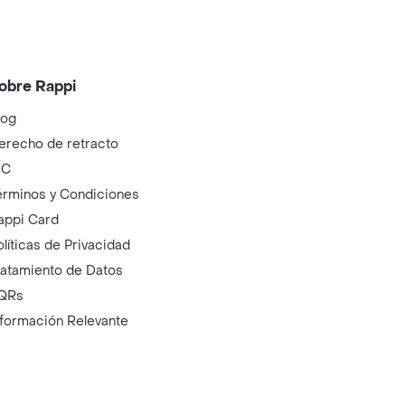
obre Rappi
log
erecho de retracto
IC
érminos y Condiciones
appi Card
olíticas de Privacidad
ratamiento de Datos
QRs
nformación Relevante