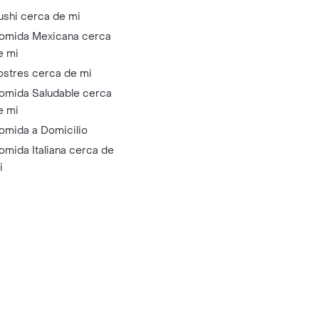
ushi cerca de mi
omida Mexicana cerca
e mi
ostres cerca de mi
omida Saludable cerca
e mi
omida a Domicilio
omida Italiana cerca de
i