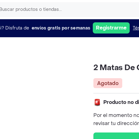
Registrarme
i?
Disfruta de
envíos gratis por semanas
Té
2 Matas De 
Agotado
Producto no d
Por el momento no
revisar tu direcció