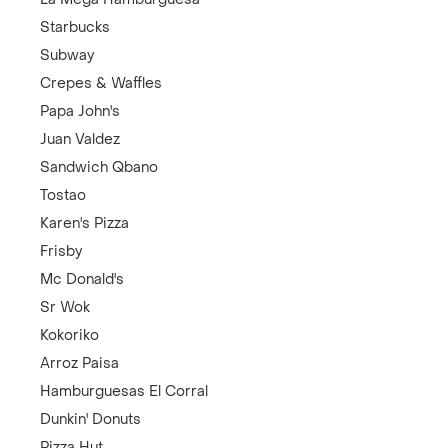
Starbucks
Subway
Crepes & Waffles
Papa John's
Juan Valdez
Sandwich Qbano
Tostao
Karen's Pizza
Frisby
Mc Donald's
Sr Wok
Kokoriko
Arroz Paisa
Hamburguesas El Corral
Dunkin' Donuts
Pizza Hut