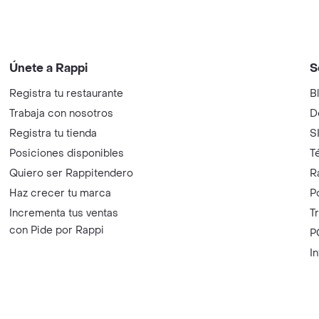
Únete a Rappi
S
Registra tu restaurante
B
Trabaja con nosotros
D
Registra tu tienda
S
Posiciones disponibles
T
Quiero ser Rappitendero
R
Haz crecer tu marca
P
Incrementa tus ventas
T
con Pide por Rappi
P
I