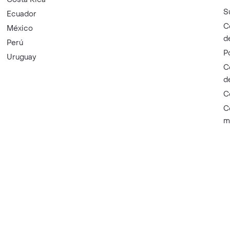
S
Ecuador
C
México
d
Perú
P
Uruguay
C
d
C
C
m