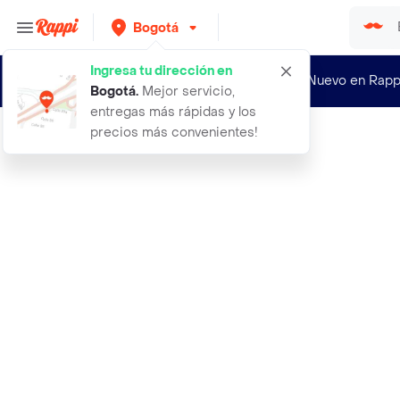
Bogotá
Ingresa tu dirección en
¿Nuevo en Rapp
Bogotá
.
Mejor servicio,
entregas más rápidas y los
precios más convenientes!
Rappi
2 matas de orquideas phalaenopsis