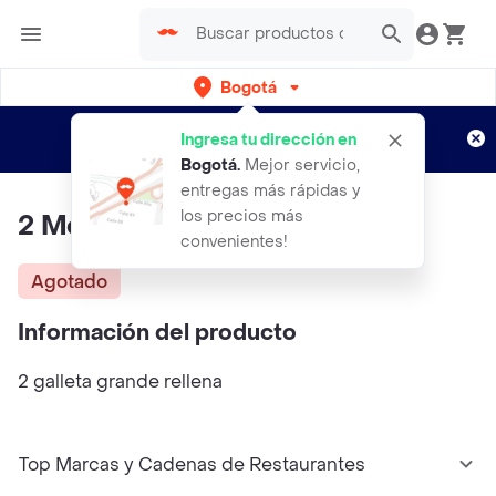
Bogotá
Regístrate
¿Nuevo en Rappi?
y disfruta de
Ingresa tu dirección en
envíos gratis por semanas
Aplican TyC
Bogotá
.
Mejor servicio,
entregas más rápidas y
los precios más
2 Mega Cookies
convenientes!
Agotado
Información del producto
2 galleta grande rellena
Top Marcas y Cadenas de Restaurantes