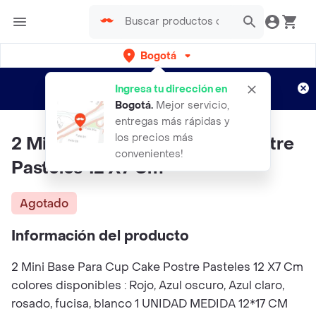
Bogotá
Regístrate
¿Nuevo en Rappi?
y disfruta de
Ingresa tu dirección en
envíos gratis por semanas
Aplican TyC
Bogotá
.
Mejor servicio,
entregas más rápidas y
los precios más
2 Mini Base Para Cup Cake Postre
convenientes!
Pasteles 12 X7 Cm
Agotado
Información del producto
2 Mini Base Para Cup Cake Postre Pasteles 12 X7 Cm
colores disponibles : Rojo, Azul oscuro, Azul claro,
rosado, fucisa, blanco 1 UNIDAD MEDIDA 12*17 CM