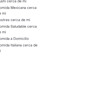
ushi cerca de mi
omida Mexicana cerca
e mi
ostres cerca de mi
omida Saludable cerca
e mi
omida a Domicilio
omida Italiana cerca de
i