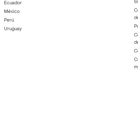
S
Ecuador
C
México
d
Perú
P
Uruguay
C
d
C
C
m