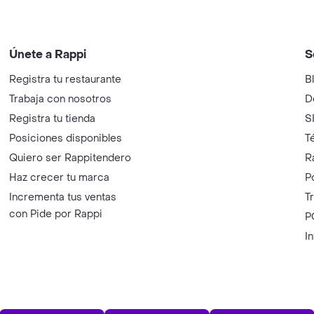
Únete a Rappi
S
Registra tu restaurante
B
Trabaja con nosotros
D
Registra tu tienda
S
Posiciones disponibles
T
Quiero ser Rappitendero
R
Haz crecer tu marca
P
Incrementa tus ventas
T
con Pide por Rappi
P
I