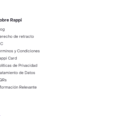
obre Rappi
log
erecho de retracto
IC
érminos y Condiciones
appi Card
olíticas de Privacidad
ratamiento de Datos
QRs
nformación Relevante