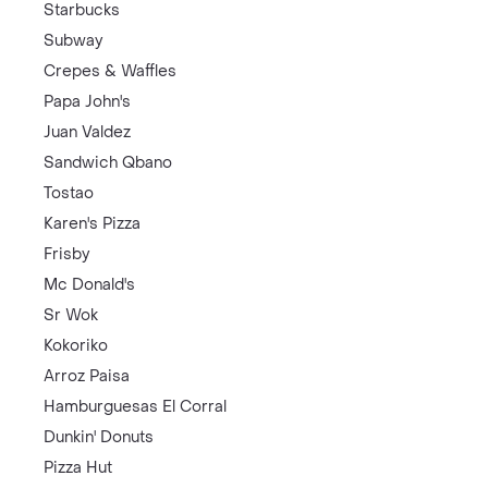
Starbucks
Subway
Crepes & Waffles
Papa John's
Juan Valdez
Sandwich Qbano
Tostao
Karen's Pizza
Frisby
Mc Donald's
Sr Wok
Kokoriko
Arroz Paisa
Hamburguesas El Corral
Dunkin' Donuts
Pizza Hut