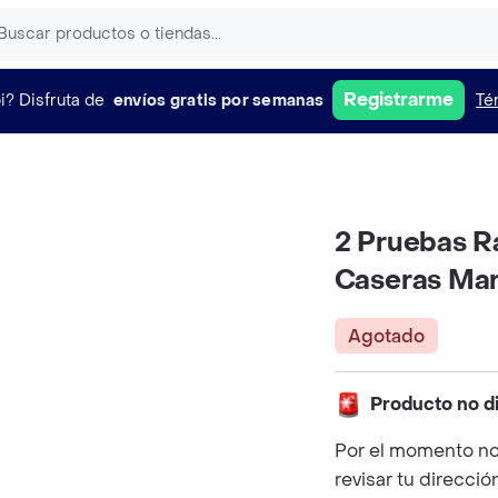
Registrarme
i?
Disfruta de
envíos gratis por semanas
Té
2 Pruebas R
Caseras Mar
Agotado
Producto no d
Por el momento no
revisar tu direcció