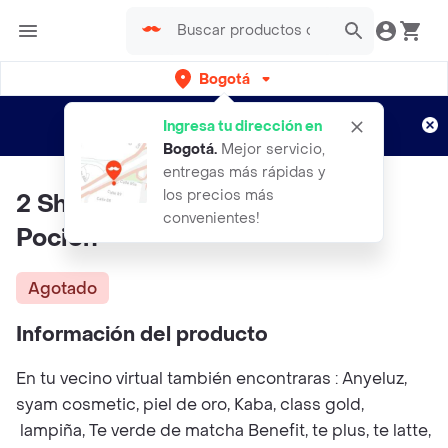
Bogotá
Regístrate
¿Nuevo en Rappi?
y disfruta de
Ingresa tu dirección en
envíos gratis por semanas
Aplican TyC
Bogotá
.
Mejor servicio,
entregas más rápidas y
los precios más
2 Shampoo Control Caspa La
convenientes!
Pocion
Agotado
Información del producto
En tu vecino virtual también encontraras : Anyeluz,
syam cosmetic, piel de oro, Kaba, class gold,
lampiña, Te verde de matcha Benefit, te plus, te latte,