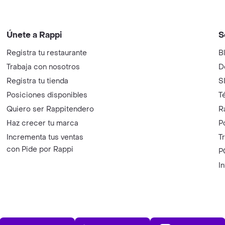
Únete a Rappi
S
Registra tu restaurante
B
Trabaja con nosotros
D
Registra tu tienda
S
Posiciones disponibles
T
Quiero ser Rappitendero
R
Haz crecer tu marca
P
Incrementa tus ventas
T
con Pide por Rappi
P
I
App Store
Play Store
AppGalle