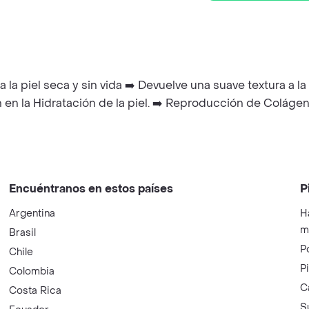
a la piel seca y sin vida ➡️ Devuelve una suave textura a l
en la Hidratación de la piel. ➡️ Reproducción de Colágeno
Encuéntranos en estos países
P
Argentina
H
m
Brasil
P
Chile
P
Colombia
C
Costa Rica
S