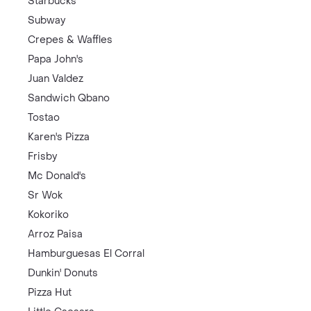
Starbucks
Subway
Crepes & Waffles
Papa John's
Juan Valdez
Sandwich Qbano
Tostao
Karen's Pizza
Frisby
Mc Donald's
Sr Wok
Kokoriko
Arroz Paisa
Hamburguesas El Corral
Dunkin' Donuts
Pizza Hut