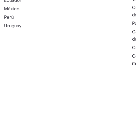
Ecuador
C
México
d
Perú
P
Uruguay
C
d
C
C
m