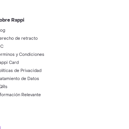
obre Rappi
log
erecho de retracto
IC
érminos y Condiciones
appi Card
olíticas de Privacidad
ratamiento de Datos
QRs
nformación Relevante
ry