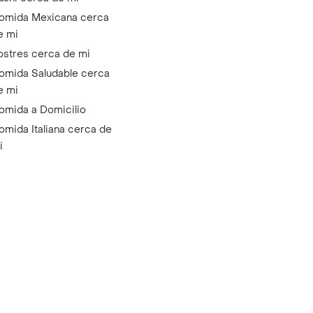
omida Mexicana cerca
e mi
ostres cerca de mi
omida Saludable cerca
e mi
omida a Domicilio
omida Italiana cerca de
i