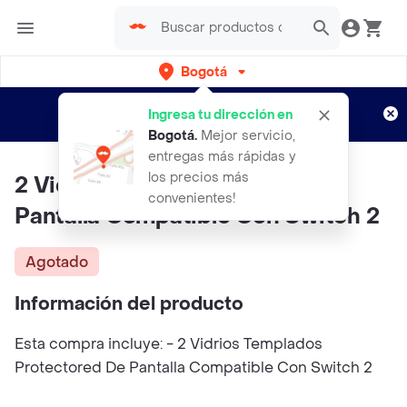
Bogotá
Regístrate
¿Nuevo en Rappi?
y disfruta de
Ingresa tu dirección en
envíos gratis por semanas
Aplican TyC
Bogotá
.
Mejor servicio,
entregas más rápidas y
los precios más
2 Vidrio Templado Protector
convenientes!
Pantalla Compatible Con Switch 2
Agotado
Información del producto
Esta compra incluye: - 2 Vidrios Templados
Protectored De Pantalla Compatible Con Switch 2