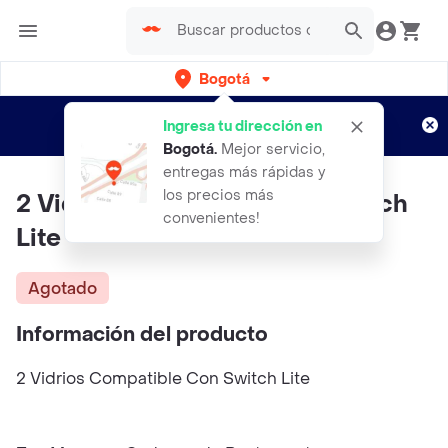
Bogotá
Regístrate
¿Nuevo en Rappi?
y disfruta de
Ingresa tu dirección en
envíos gratis por semanas
Aplican TyC
Bogotá
.
Mejor servicio,
entregas más rápidas y
los precios más
2 Vidrios Compatible Con Switch
convenientes!
Lite
Agotado
Información del producto
2 Vidrios Compatible Con Switch Lite