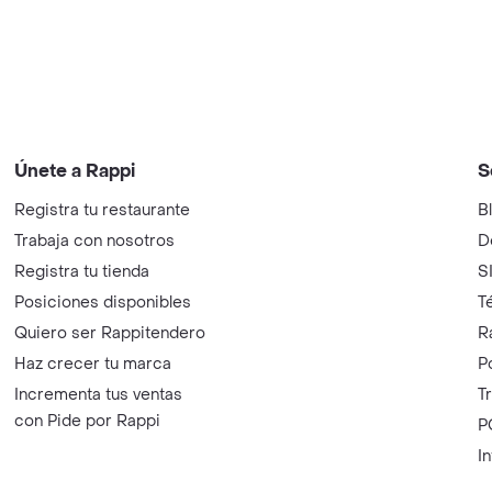
Únete a Rappi
S
Registra tu restaurante
B
Trabaja con nosotros
D
Registra tu tienda
S
Posiciones disponibles
T
Quiero ser Rappitendero
R
Haz crecer tu marca
P
Incrementa tus ventas
T
con Pide por Rappi
P
I