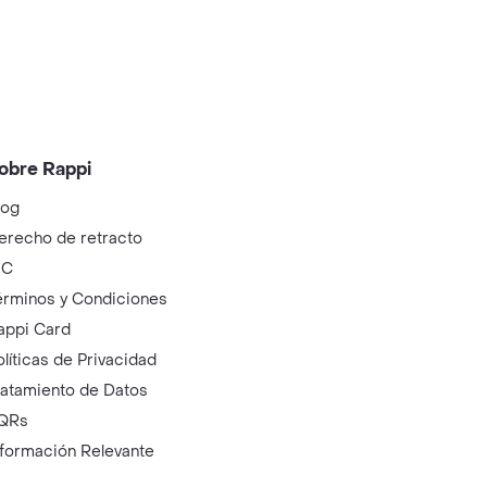
obre Rappi
log
erecho de retracto
IC
érminos y Condiciones
appi Card
olíticas de Privacidad
ratamiento de Datos
QRs
nformación Relevante