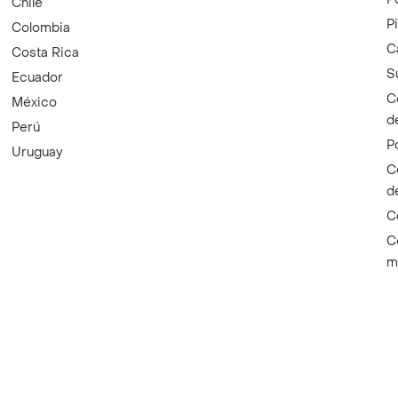
Chile
P
Colombia
C
Costa Rica
S
Ecuador
C
México
d
Perú
P
Uruguay
C
d
C
C
m