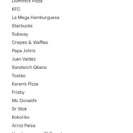
Domino's Pizza
KFC
La Mega Hamburguesa
Starbucks
Subway
Crepes & Waffles
Papa John's
Juan Valdez
Sandwich Qbano
Tostao
Karen's Pizza
Frisby
Mc Donald's
Sr Wok
Kokoriko
Arroz Paisa