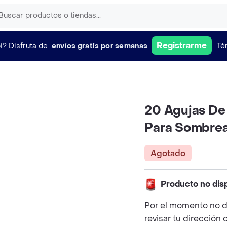
Registrarme
i?
Disfruta de
envíos gratis por semanas
Té
20 Agujas De
Para Sombrea
Agotado
Producto no dis
Por el momento no d
revisar tu dirección 