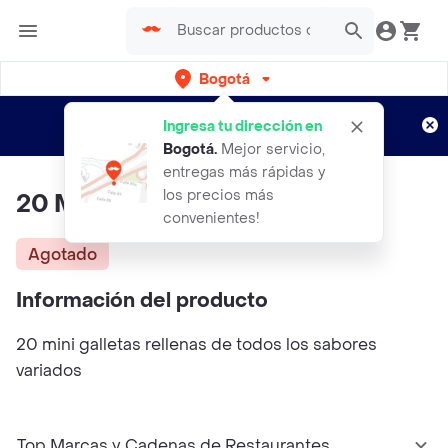
Bogotá
Regístrate
¿Nuevo en Rappi?
y disfruta de
Ingresa tu dirección en
envíos gratis por semanas
Aplican TyC
Bogotá
.
Mejor servicio,
entregas más rápidas y
los precios más
20 Mini Cookies
convenientes!
Agotado
Información del producto
20 mini galletas rellenas de todos los sabores
variados
Top Marcas y Cadenas de Restaurantes